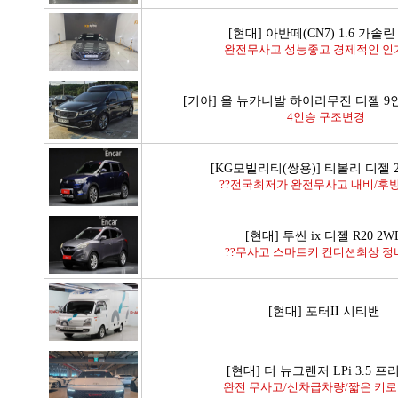
[현대] 아반떼(CN7) 1.6 가솔
완전무사고 성능좋고 경제적인 인
[기아] 올 뉴카니발 하이리무진 디젤 
4인승 구조변경
[KG모빌리티(쌍용)] 티볼리 디젤 2
??전국최저가 완전무사고 내비/후방 
[현대] 투싼 ix 디젤 R20 2
??무사고 스마트키 컨디션최상 정
[현대] 포터II 시티밴
[현대] 더 뉴그랜저 LPi 3.5 
완전 무사고/신차급차량/짧은 키로수