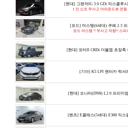
[현대] 그랜저IG 3.0 GDi 익스클
1 인 신조 무사고 어라운드뷰 전동 
[포드] 머스탱(6세대) 쿠페 2.3
포드 머스탱 !! 무사고 차량!! 스피커
[현대] 포터II CRDi 더블캡 초장
[기아] K5 LPI 렌터카 럭셔
[현대] 쏘나타(DN8) L2.0 프리미
[벤츠] E클래스(5세대) E300 익