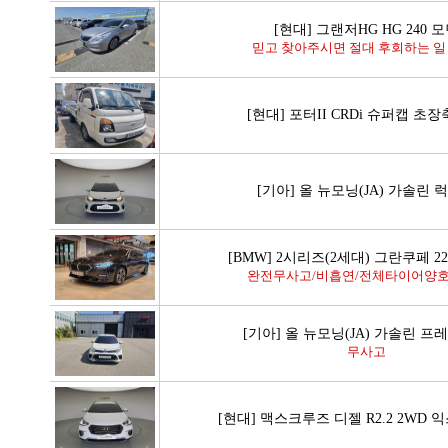
[현대] 그랜저HG HG 240 
믿고 찾아주시면 절대 후회하는 일 
[현대] 포터II CRDi 슈퍼캡 초
[기아] 올 뉴모닝(JA) 가솔린 
[BMW] 2시리즈(2세대) 그란쿠페 22
완전무사고/비흡연/전체타이어양호/
[기아] 올 뉴모닝(JA) 가솔린 
무사고
[현대] 맥스크루즈 디젤 R2.2 2WD