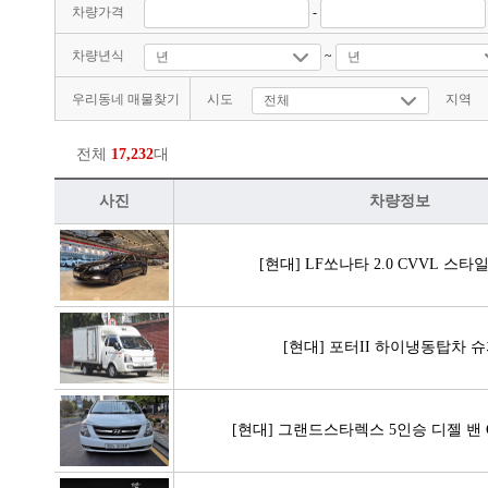
차량가격
-
차량년식
~
우리동네 매물찾기
시도
지역
전체
17,232
대
사진
차량정보
[현대] LF쏘나타 2.0 CVVL 스타
[현대] 포터II 하이냉동탑차 
[현대] 그랜드스타렉스 5인승 디젤 밴 