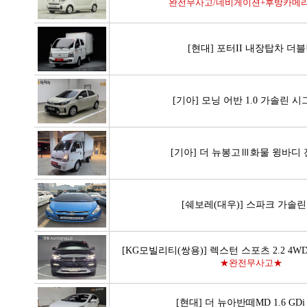
완전무사고/네비게이션+후방카메라/
[현대] 포터II 내장탑차 더
[기아] 모닝 어반 1.0 가솔린 
[기아] 더 뉴봉고Ⅲ화물 윙바디
[쉐보레(대우)] 스파크 가솔린 
[KG모빌리티(쌍용)] 렉스턴 스포츠 2.2 4
★완전무사고★
[현대] 더 뉴아반떼MD 1.6 GD