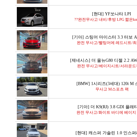
[현대] YF쏘나타 LPI
??완전무사고 내비/후방 LPG 짧은km 
[기아] 스팅어 마이스터 3.3 터보 
완전 무사고/빨팅어에 레드시트/최저
[제네시스] 더 올뉴G80 디젤 2.2 A
완전 무사고/베이지시트/서라운드뷰
[BMW] 1시리즈(3세대) 120i M
무사고 M스포츠 팩
[기아] 더 K9(RJ) 3.8 GDI 플
완전 무사고/화이트 바디에 베이지 시
[현대] 캐스퍼 가솔린 1.0 인스