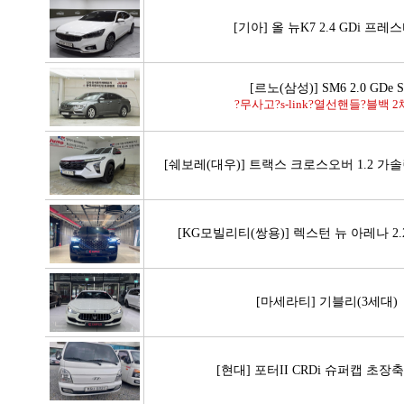
[기아] 올 뉴K7 2.4 GDi 프레
[르노(삼성)] SM6 2.0 GDe 
?무사고?s-link?열선핸들?블백 2
[쉐보레(대우)] 트랙스 크로스오버 1.2 가
[KG모빌리티(쌍용)] 렉스턴 뉴 아레나 2.
[마세라티] 기블리(3세대
[현대] 포터II CRDi 슈퍼캡 초장