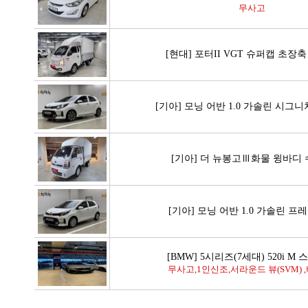
무사고
[현대] 포터II VGT 슈퍼캡 초장
[기아] 모닝 어반 1.0 가솔린 시그니
[기아] 더 뉴봉고Ⅲ화물 윙바디
[기아] 모닝 어반 1.0 가솔린 프
[BMW] 5시리즈(7세대) 520i M
무사고,1인신조,서라운드 뷰(SVM) ,