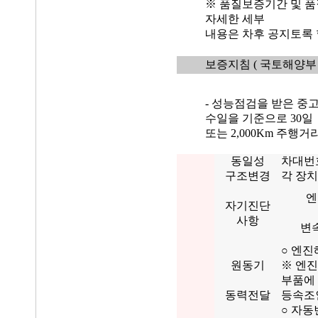
※ 품질보증기간 및 품
자세한 세부
내용은 차후 공지토록 
보증지침
( 국토해양부 
- 성능점검을 받은 중
수일을 기준으로 30일
또는 2,000Km 주행
동일성
차대번
구조변경
각 장치
엔
자기진단
사항
변
○ 엔진
원동기
※ 엔진
부품에
동력전달
등속조인
○ 자동