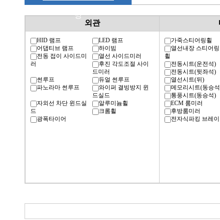
명
외관
HID 램프
LED 램프
가죽스티어링휠
어댑티브 램프
하이빔
열선내장 스티어링
전동 접이 사이드미
열선 사이드미러
휠
러
후진 각도조절 사이
전동시트(운전석)
드미러
전동시트(뒷좌석)
썬루프
듀얼 썬루프
열선시트(뒤)
파노라마 썬루프
와이퍼 결빙방지 윈
메모리시트(동승석
드실드
통풍시트(동승석)
자외선 차단 윈드실
알루미늄휠
ECM 룸미러
드
크롬휠
후방룸미러
광폭타이어
전자식파킹 브레이