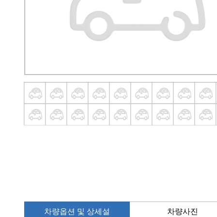
차량옵션 및 상세설
차량사진