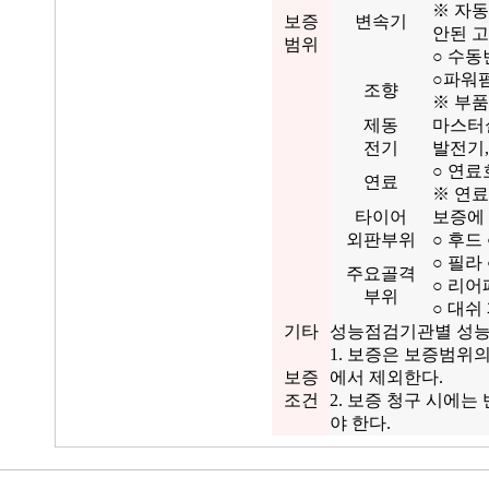
※ 자
보증
변속기
안된 
범위
○ 수동
○파워펌
조향
※ 부품
제동
마스터실
전기
발전기,
○ 연료
연료
※ 연료
타이어
보증에
외판부위
○ 후드
○ 필라
주요골격
○ 리어
부위
○ 대쉬
기타
성능점검기관별 성능
1. 보증은 보증범위
보증
에서 제외한다.
조건
2. 보증 청구 시에
야 한다.