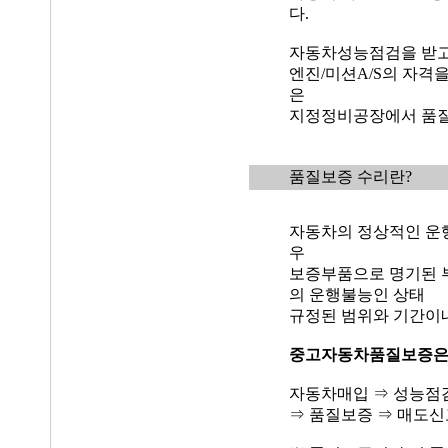
다.
자동차성능점검을 받고
엔진/미션A/S의 자격
은
지정정비공장에서 품질
품질보증 수리란?
자동차의 정상적인 운
우
보증부품으로 명기된 
의 운행불능인 상태
규정된 범위와 기간이
중고자동차품질보증
자동차매입 ⇒ 성능점
⇒ 품질보증 ⇒ 매도신