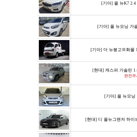
[기아] 올 뉴K7 2.
[기아] 올 뉴모닝 
[기아] 더 뉴봉고Ⅲ화물 
[현대] 캐스퍼 가솔린 
완전무
[기아] 올 뉴모
[현대] 디 올뉴그랜저 하이브