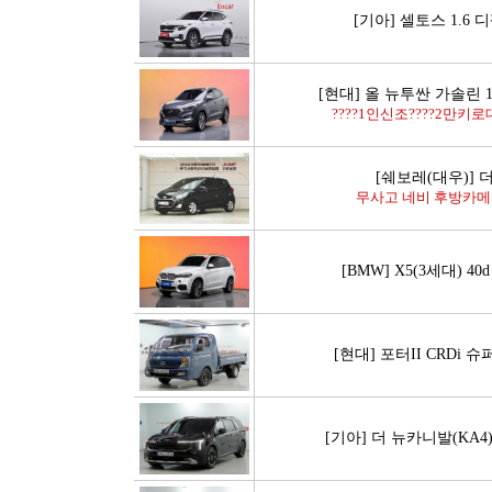
[기아] 셀토스 1.6 
[현대] 올 뉴투싼 가솔린 1
????1인신조????2만키로대
[쉐보레(대우)] 
무사고 네비 후방카메라
[BMW] X5(3세대) 40
[현대] 포터II CRDi
[기아] 더 뉴카니발(KA