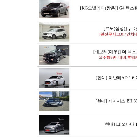
[KG모빌리티(쌍용)] G4 렉스턴
[르노(삼성)] 뉴 QM
?완전무사고,8.7인치네
[쉐보레(대우)] 더 넥
실주행8만. 네비.후방
[현대] 아반떼AD 1.
[현대] 제네시스 BH 
[현대] LF쏘나타 