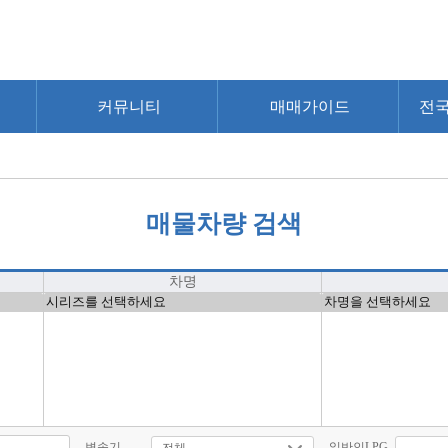
커뮤니티
매매가이드
전
매물차량 검색
차명
변속기
일반인LPG