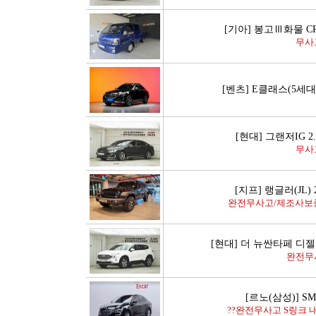
[기아] 봉고Ⅲ화물 C
무사
[벤츠] E클래스(5세대
[현대] 그랜저IG 2
무사
[지프] 랭글러(JL) 
완전무사고/제조사보
[현대] 더 뉴싼타페 디젤 
완전무
[르노(삼성)] SM6
??완전무사고 S링크 내