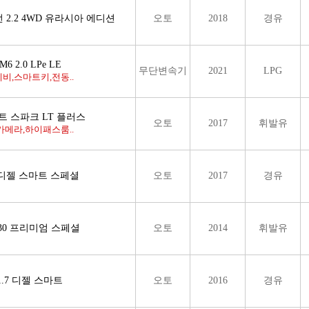
 2.2 4WD 유라시아 에디션
오토
2018
경유
6 2.0 LPe LE
무단변속기
2021
LPG
비,스마트키,전동..
스트 스파크 LT 플러스
오토
2017
휘발유
카메라,하이패스룸..
6 디젤 스마트 스페셜
오토
2017
경유
330 프리미엄 스페셜
오토
2014
휘발유
1.7 디젤 스마트
오토
2016
경유