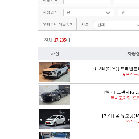
차량년식
~
우리동네 매물찾기
시도
전체
17,235
대
사진
차량
[쉐보레(대우)] 트레일블레
★완전무
[현대] 그랜저IG 2
무사고차량. 
[기아] 올 뉴모닝(J
완전무