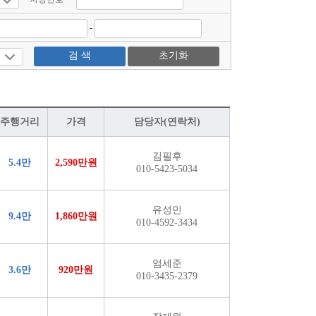
-
검 색
초기화
주행거리
가격
담당자(연락처)
김필후
5.4만
2,590만원
010-5423-5034
유성민
9.4만
1,860만원
010-4592-3434
엄세준
3.6만
920만원
010-3435-2379