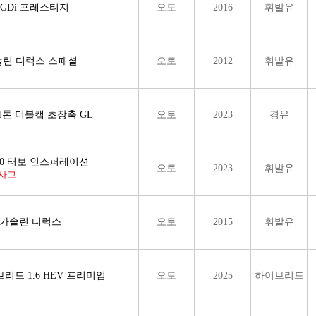
4 GDi 프레스티지
오토
2016
휘발유
가솔린 디럭스 스페셜
오토
2012
휘발유
1톤 더블캡 초장축 GL
오토
2023
경유
1.0 터보 인스퍼레이션
오토
2023
휘발유
사고
닝 가솔린 디럭스
오토
2015
휘발유
리드 1.6 HEV 프리미엄
오토
2025
하이브리드