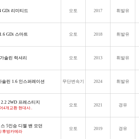
.4 GDi 리미티드
오토
2017
휘발유
.6 GDi 스마트
오토
2018
휘발유
닝 가솔린 럭셔리
오토
2013
휘발유
 가솔린 1.6 인스퍼레이션
무단변속기
2024
휘발유
2.2 2WD 프레스티지
오토
2021
경유
4개교환 현대사..
스 5인승 디젤 밴 모던
오토
2019
경유
비/후방카메라