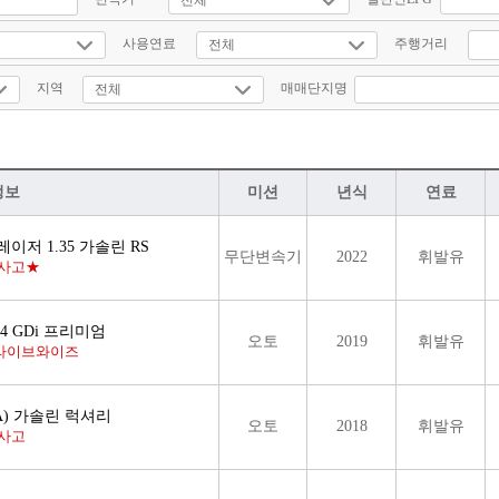
사용연료
주행거리
지역
매매단지명
정보
미션
년식
연료
이저 1.35 가솔린 RS
무단변속기
2022
휘발유
사고★
.4 GDi 프리미엄
오토
2019
휘발유
드라이브와이즈
A) 가솔린 럭셔리
오토
2018
휘발유
사고