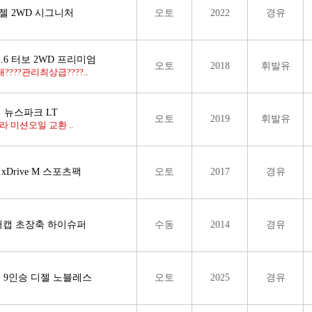
디젤 2WD 시그니처
오토
2022
경유
.6 터보 2WD 프리미엄
오토
2018
휘발유
????관리최상급????..
더 뉴스파크 LT
오토
2019
휘발유
 미션오일 교환 ..
d xDrive M 스포츠팩
오토
2017
경유
 슈퍼캡 초장축 하이슈퍼
수동
2014
경유
4) 9인승 디젤 노블레스
오토
2025
경유