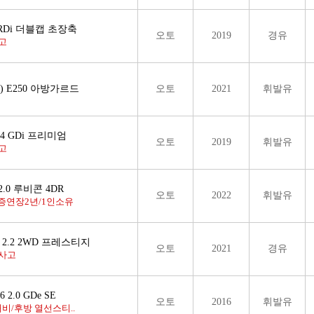
RDi 더블캡 초장축
오토
2019
경유
고
) E250 아방가르드
오토
2021
휘발유
.4 GDi 프리미엄
오토
2019
휘발유
고
2.0 루비콘 4DR
오토
2022
휘발유
증연장2년/1인소유
2.2 2WD 프레스티지
오토
2021
경유
사고
 2.0 GDe SE
오토
2016
휘발유
비/후방 열선스티..