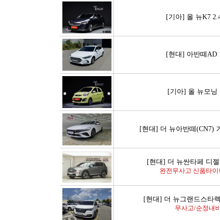
[기아] 올 뉴K7 2
[현대] 아반떼AD 1
[기아] 올 뉴모
[현대] 더 뉴아반떼(CN7)
[현대] 더 뉴싼타페 디젤 
완전무사고 신품타이어
[현대] 더 뉴그랜드스타렉
무사고/순정내