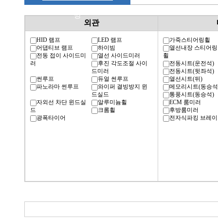
명
외관
HID 램프
LED 램프
가죽스티어링휠
어댑티브 램프
하이빔
열선내장 스티어링
전동 접이 사이드미
열선 사이드미러
휠
러
후진 각도조절 사이
전동시트(운전석)
드미러
전동시트(뒷좌석)
썬루프
듀얼 썬루프
열선시트(뒤)
파노라마 썬루프
와이퍼 결빙방지 윈
메모리시트(동승석
드실드
통풍시트(동승석)
자외선 차단 윈드실
알루미늄휠
ECM 룸미러
드
크롬휠
후방룸미러
광폭타이어
전자식파킹 브레이