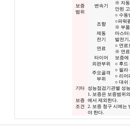
※ 자
보증
변속기
안된 
범위
○ 수동
○파워펌
조향
※ 부품
제동
마스터실
전기
발전기,
○ 연료
연료
※ 연료
타이어
보증에
외판부위
○ 후드
○ 필라
주요골격
○ 리어
부위
○ 대쉬
기타
성능점검기관별 성능
1. 보증은 보증범위
보증
에서 제외한다.
조건
2. 보증 청구 시에
야 한다.