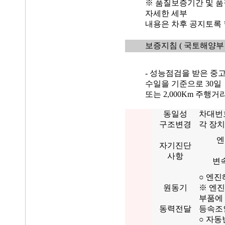
※ 품질보증기간 및 품
자세한 세부
내용은 차후 공지토록 
보증지침
( 국토해양부 
- 성능점검을 받은 중
수일을 기준으로 30일
또는 2,000Km 주행
동일성
차대번
구조변경
각 장치
엔
자기진단
사항
변
○ 엔진
원동기
※ 엔진
부품에
동력전달
등속조인
○ 자동