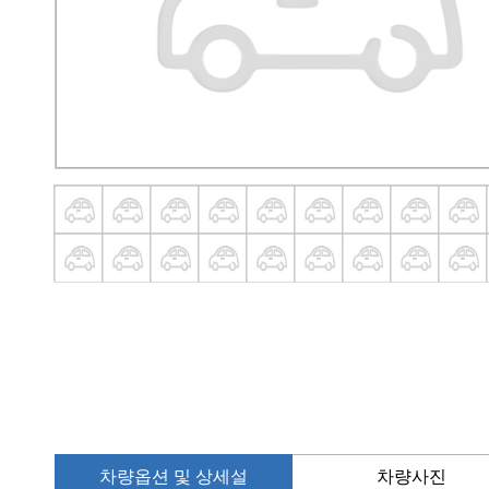
차량옵션 및 상세설
차량사진