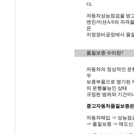
다.
자동차성능점검을 받고
엔진/미션A/S의 자격
은
지정정비공장에서 품질
품질보증 수리란?
자동차의 정상적인 운
우
보증부품으로 명기된 
의 운행불능인 상태
규정된 범위와 기간이
중고자동차품질보증
자동차매입 ⇒ 성능점
⇒ 품질보증 ⇒ 매도신