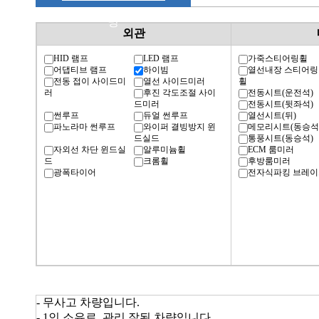
명
외관
HID 램프
LED 램프
가죽스티어링휠
어댑티브 램프
하이빔
열선내장 스티어링
전동 접이 사이드미
열선 사이드미러
휠
러
후진 각도조절 사이
전동시트(운전석)
드미러
전동시트(뒷좌석)
썬루프
듀얼 썬루프
열선시트(뒤)
파노라마 썬루프
와이퍼 결빙방지 윈
메모리시트(동승석
드실드
통풍시트(동승석)
자외선 차단 윈드실
알루미늄휠
ECM 룸미러
드
크롬휠
후방룸미러
광폭타이어
전자식파킹 브레이
- 무사고 차량입니다.
- 1인 소유로, 관리 잘된 차량입니다.